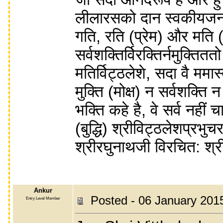
लीलारसको दान स्वकीयजननको
गति, रति (प्रेम) और मति (बु
सर्वशक्तिर्विरक्तिर्नमुक्तितत
मतिर्विट्ठलेशे, सदा वै ममा
मुक्ति (मोक्ष) न सर्वशक्ति 
भक्ति कहे है, वे सर्व नहीं
(बुद्धि) श्रीविट्ठलेशप्रभ
श्रीरघुनाथजी विरचित: श्र
Ankur
Posted - 06 January 201
Entry Level Member