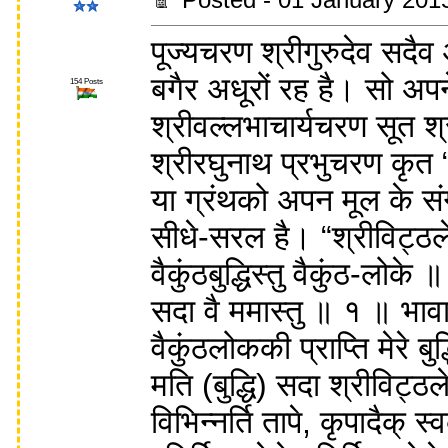
पूज्यचरण श्रीगुरुदेव सदैव
बगैर अधूरों रह है। सो अप
154 Posts
श्रीवल्लभाचार्यचरण सूत श
श्रीरघुनाथ प्रभुचरण कृत
या ग्रंथको अपन मूल के स
सीधे-सरल है। “श्रीविट्ठलेश
वैकुंठबुद्धिस्तु वैकुंठ-लोके ॥
सदा वै ममास्तु ॥ १ ॥ भावार
वैकुंठलोककी प्राप्ति मेरे ब
मति (बुद्धि) सदा श्रीविट्ठ
विभिन्नर्ति तापे, कृपादैक् 