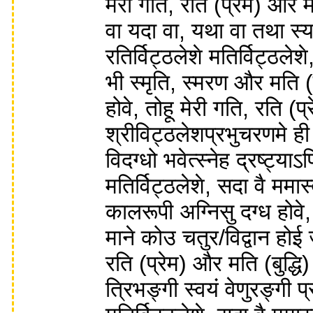
मेरी गति, रति (प्रेम) और मत
वा यदा वा, यथा वा तथा स्यात
रतिर्विट्ठलेशे मतिर्विट्ठल
भी स्मृति, स्मरण और मति (
होवे, तोहू मेरी गति, रति (प
श्रीविट्ठलेशप्रभुचरणमे ही
विदग्धो भवेत्स्नेह द्रष्ट्याऽ
मतिर्विट्ठलेशे, सदा वै ममा
कालरूपी अग्निसु दग्ध होवे,
माने कोउ चतुर/विद्वान होई
रति (प्रेम) और मति (बुद्ध
त्रिभङ्गी स्वयं वेणुरङ्गी प्र