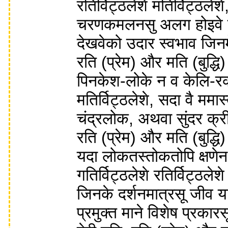
रतिर्विट्ठलेशे मतिर्विट्ठले
चरणकमलनसु अलग होइवे पडे
देखवेको उदार स्वभाव जिनमे
रति (प्रेम) और मति (बुद्ध
पिनकेश-लोके न व केलि-रक्ये
मतिर्विट्ठलेशे, सदा वै ममास
चंद्रलोक, अथवा सुंदर क्री
रति (प्रेम) और मति (बुद्ध
यदा लोकतस्तोकतोपि क्षणे
गतिर्विट्ठलेशे रतिर्विट्ठलेश
जिनके दर्शनमात्रसू जीव या
प्रमुक्त माने विशेष प्रकारस