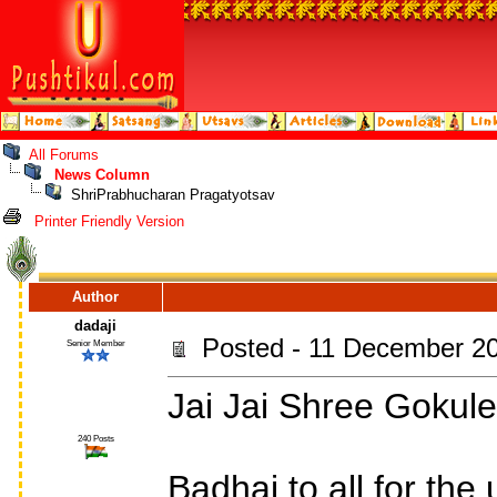
All Forums
News Column
ShriPrabhucharan Pragatyotsav
Printer Friendly Version
Author
dadaji
Posted - 11 December 20
Senior Member
Jai Jai Shree Gokule
240 Posts
Badhai to all for the 