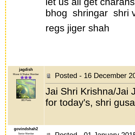
let us all get charan
bhog shringar shri v
regs jiger shah
jagdish
Posted - 16 December 2
Mover & Shaker Member
Jai Shri Krishna/Jai
for today's, shri gusa
381 Posts
govindshah2
Posted - 01 January 201
Senior Member