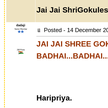
Jai Jai ShriGokules
dadaji
Posted - 14 December 2
Senior Member
JAI JAI SHREE GO
240 Posts
BADHAI...BADHAI...B
Haripriya.