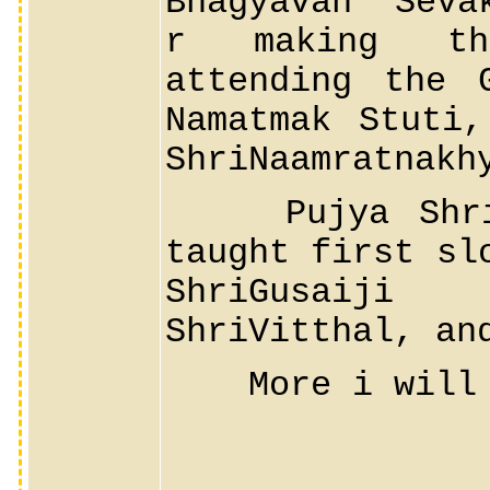
Bhagyavan Seva
r making the
attending the 
Namatmak Stuti
ShriNaamratnakh
Pujya ShriVi
taught first sl
ShriGusaij
ShriVitthal, an
More i will ad