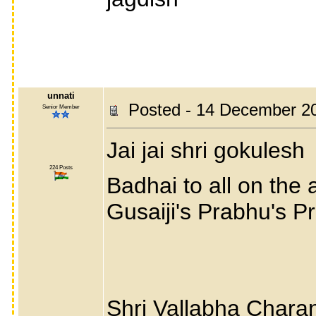
unnati
Posted - 14 December 2
Senior Member
Jai jai shri gokulesh
224 Posts
Badhai to all on the 
Gusaiji's Prabhu's P
Shri Vallabha Charan