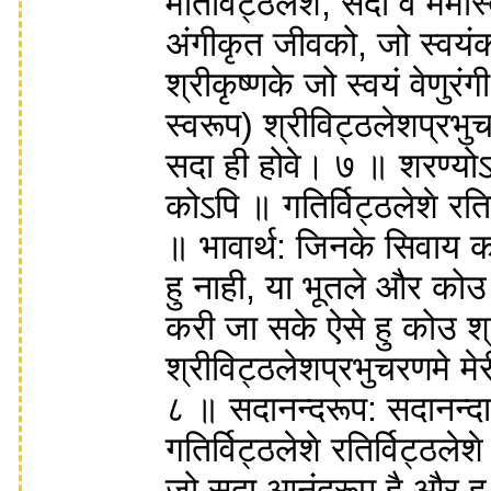
मतिर्विट्ठलेशे, सदा वै ममास
अंगीकृत जीवको, जो स्वयंक
श्रीकृष्णके जो स्वयं वेणुरंगी
स्वरूप) श्रीविट्ठलेशप्रभुच
सदा ही होवे। ७ ॥ शरण्योऽति
कोऽपि ॥ गतिर्विट्ठलेशे रतिर
॥ भावार्थ: जिनके सिवाय क
हु नाही, या भूतले और कोउ 
करी जा सके ऐसे हु कोउ श्र
श्रीविट्ठलेशप्रभुचरणमे मेर
८ ॥ सदानन्दरूप: सदानन्दा
गतिर्विट्ठलेशे रतिर्विट्ठलेश
जो सदा आनंदरूप है और हु 