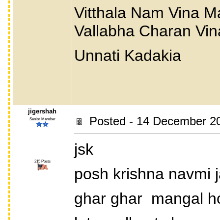
Vitthala Nam Vina Ma
Vallabha Charan Vina
Unnati Kadakia
jigershah
Posted - 14 December 2
Senior Member
jsk
215 Posts
posh krishna navmi 
ghar ghar mangal h