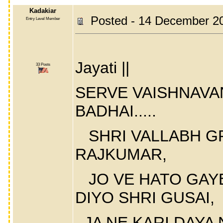
Kadakiar
Posted - 14 December 2
Entry Level Member
|| Shr
Jayati ||
33 Posts
SERVE VAISHNAVAN
BADHAI.....
SHRI VALLABH GR
RAJKUMAR,
JO VE HATO GAYE
DIYO SHRI GUSAI,
JA NE KARI DAYA N