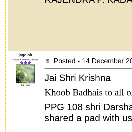
jagdish
Posted - 14 December 2
Mover & Shaker Member
Jai Shri Krishna
381 Posts
Khoob Badhais to all o
PPG 108 shri Darshan
shared a pad with us