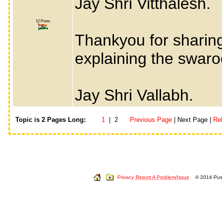
Jay Shri Vitthalesh.
12 Posts
Thankyou for sharin
explaining the swaroo
Jay Shri Vallabh.
Topic is 2 Pages Long:
1
| 2
Previous Page
| Next Page |
Re
Privacy
Report A Problem/Issue
© 2014 Push