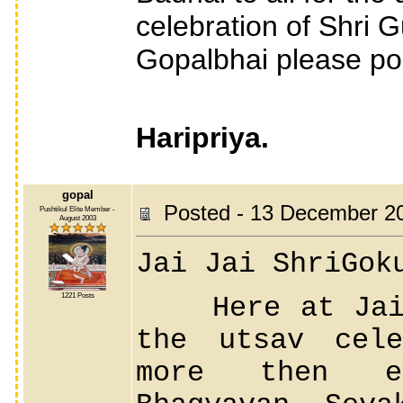
celebration of Shri Gu
Gopalbhai please po
Haripriya.
gopal
Posted - 13 December 2
Pushtikul Elite Member -
August 2003
Jai Jai ShriGok
1221 Posts
Here at Jai J
the utsav cele
more then ex