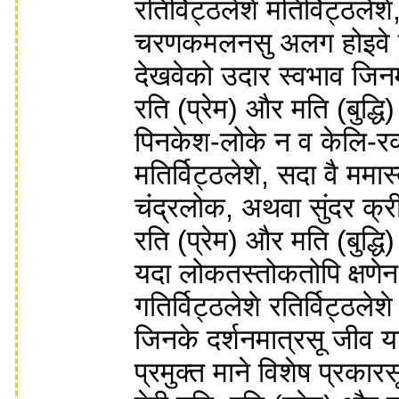
रतिर्विट्ठलेशे मतिर्विट्ठले
चरणकमलनसु अलग होइवे पडे
देखवेको उदार स्वभाव जिनमे
रति (प्रेम) और मति (बुद्ध
पिनकेश-लोके न व केलि-रक्ये
मतिर्विट्ठलेशे, सदा वै ममास
चंद्रलोक, अथवा सुंदर क्री
रति (प्रेम) और मति (बुद्ध
यदा लोकतस्तोकतोपि क्षणे
गतिर्विट्ठलेशे रतिर्विट्ठलेश
जिनके दर्शनमात्रसू जीव या
प्रमुक्त माने विशेष प्रकारस