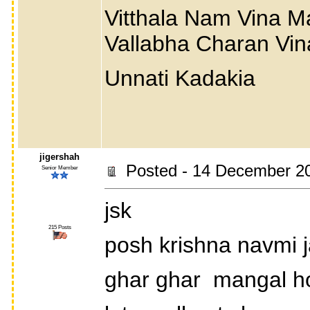
Vitthala Nam Vina Ma
Vallabha Charan Vina
Unnati Kadakia
jigershah
Posted - 14 December 2
Senior Member
jsk
215 Posts
posh krishna navmi 
ghar ghar mangal h