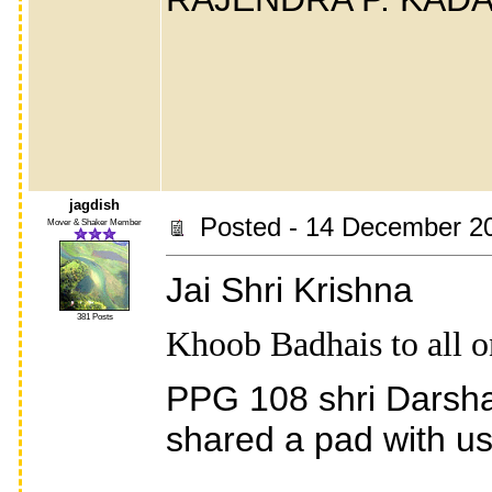
jagdish
Posted - 14 December 2
Mover & Shaker Member
Jai Shri Krishna
381 Posts
Khoob Badhais to all o
PPG 108 shri Darshan
shared a pad with us