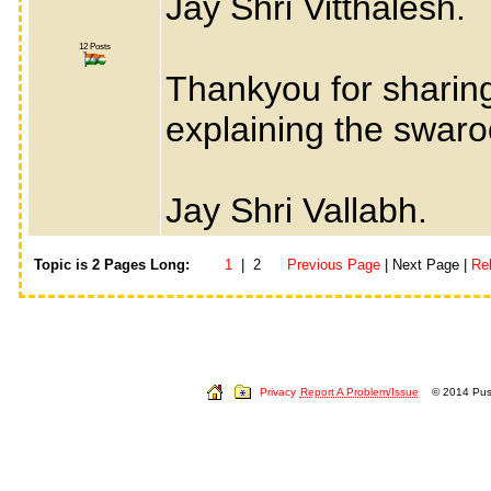
Jay Shri Vitthalesh.
12 Posts
Thankyou for sharin
explaining the swaroo
Jay Shri Vallabh.
Topic is 2 Pages Long:
1
| 2
Previous Page
| Next Page |
Re
Privacy
Report A Problem/Issue
© 2014 Push