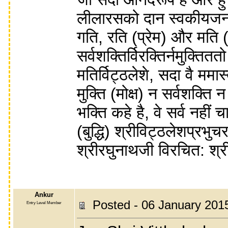
लीलारसको दान स्वकीयजननको
गति, रति (प्रेम) और मति (बु
सर्वशक्तिर्विरक्तिर्नमुक्तितत
मतिर्विट्ठलेशे, सदा वै ममा
मुक्ति (मोक्ष) न सर्वशक्ति 
भक्ति कहे है, वे सर्व नहीं
(बुद्धि) श्रीविट्ठलेशप्रभ
श्रीरघुनाथजी विरचित: श्र
Ankur
Posted - 06 January 201
Entry Level Member