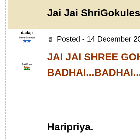
Jai Jai ShriGokules
dadaji
Posted - 14 December 2
Senior Member
JAI JAI SHREE GO
240 Posts
BADHAI...BADHAI...B
Haripriya.