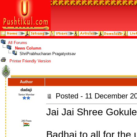
All Forums
News Column
ShriPrabhucharan Pragatyotsav
Printer Friendly Version
Author
dadaji
Posted - 11 December 20
Senior Member
Jai Jai Shree Gokule
240 Posts
Badhai to all for the 