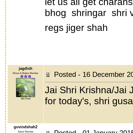
let us all get charan
bhog shringar shri v
regs jiger shah
jagdish
Posted - 16 December 2
Mover & Shaker Member
Jai Shri Krishna/Jai
for today's, shri gusa
381 Posts
govindshah2
Posted - 01 January 201
Senior Member