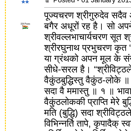
पूज्यचरण श्रीगुरुदेव सदैव
बगैर अधूरों रह है। सो अप
154 Posts
श्रीवल्लभाचार्यचरण सूत श
श्रीरघुनाथ प्रभुचरण कृत
या ग्रंथको अपन मूल के स
सीधे-सरल है। “श्रीविट्ठलेश
वैकुंठबुद्धिस्तु वैकुंठ-लोके ॥
सदा वै ममास्तु ॥ १ ॥ भावार
वैकुंठलोककी प्राप्ति मेरे ब
मति (बुद्धि) सदा श्रीविट्ठ
विभिन्नर्ति तापे, कृपादैक् 