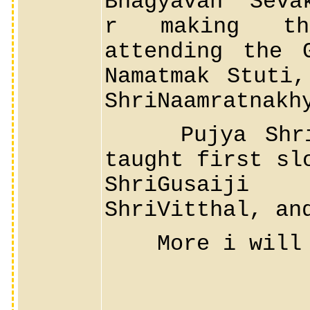
Bhagyavan Seva
r making the
attending the 
Namatmak Stuti
ShriNaamratnakh
Pujya ShriVi
taught first sl
ShriGusaij
ShriVitthal, an
More i will ad