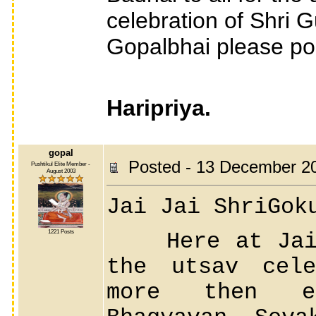
celebration of Shri Gu
Gopalbhai please po
Haripriya.
gopal
Posted - 13 December 2
Pushtikul Elite Member -
August 2003
Jai Jai ShriGok
1221 Posts
Here at Jai J
the utsav cele
more then ex