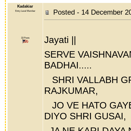
Kadakiar
Posted - 14 December 2
Entry Level Member
|| Shr
Jayati ||
33 Posts
SERVE VAISHNAVAN
BADHAI.....
SHRI VALLABH GR
RAJKUMAR,
JO VE HATO GAYE
DIYO SHRI GUSAI,
JA NE KARI DAYA N