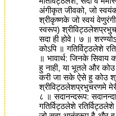
मतिर्विट्ठलेशे, सदा वै ममास
अंगीकृत जीवको, जो स्वयंक
श्रीकृष्णके जो स्वयं वेणुरंगी
स्वरूप) श्रीविट्ठलेशप्रभुच
सदा ही होवे। ७ ॥ शरण्योऽति
कोऽपि ॥ गतिर्विट्ठलेशे रतिर
॥ भावार्थ: जिनके सिवाय क
हु नाही, या भूतले और कोउ 
करी जा सके ऐसे हु कोउ श्र
श्रीविट्ठलेशप्रभुचरणमे मेर
८ ॥ सदानन्दरूप: सदानन्दा
गतिर्विट्ठलेशे रतिर्विट्ठलेश
जो सदा आनंदरूप है और हु 