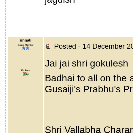
unnati
Posted - 14 December 2
Senior Member
Jai jai shri gokulesh
224 Posts
Badhai to all on the 
Gusaiji's Prabhu's P
Shri Vallabha Charan