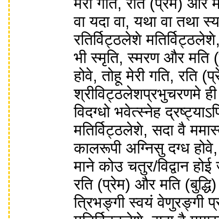
मेरी गति, रति (प्रेम) और मत
वा यदा वा, यथा वा तथा स्यात
रतिर्विट्ठलेशे मतिर्विट्ठल
भी स्मृति, स्मरण और मति (
होवे, तोहू मेरी गति, रति (प
श्रीविट्ठलेशप्रभुचरणमे ही
विदग्धो भवेत्स्नेह द्रष्ट्याऽ
मतिर्विट्ठलेशे, सदा वै ममा
कालरूपी अग्निसु दग्ध होवे,
माने कोउ चतुर/विद्वान होई
रति (प्रेम) और मति (बुद्ध
त्रिभङ्गी स्वयं वेणुरङ्गी प्र